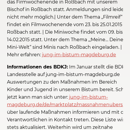
das Firmwochenende in Roßbach mit unserem
Bischof in Roßbach statt. Anmeldungen sind leider
nicht mehr möglich.| Unter dem Thema „Filmreif“
findet ein Filmwochenende vom 23. bis 25.01.2015 in
Roßbach statt. | Die Miniwoche findet vom 09. bis
14.02.2015 statt. Unter dem Thema „;Meine… Deine…
Mini-Welt“ sind Minis nach Roßbach eingeladen. |
Mehr erfahren:
jung-im-bistum-magdeburg.de
Informationen des BDKJ:
Im Januar stellt die BDKJ-
Landesstelle auf jung-im-bistum-magdeburg.de
Auswertungen zu den Maßnahmen im Bereich
Kinder und Jugend in unserem Bistum bereit. Scho
jetzt kann man sich unter:
jung-im-bistum-
magdeburg.de/de/marktplatz/massnahmenubersich
über laufende Maßnahmen informieren und mit den
Verantwortlichen in Kontakt treten. Diese Liste wird
stets aktualisiert. Weiterhin wird um zeitnahe