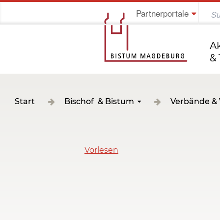
Partnerportale
Jung im Bistum
A
&
Start
Bischof & Bistum
Verbände & 
Vorlesen