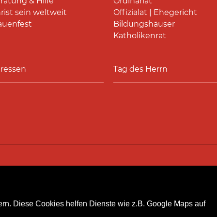
ratung & Hilfe
Ordinariat
rist sein weltweit
Offizialat | Ehegericht
auenfest
Bildungshäuser
Katholikenrat
ressen
Tag des Herrn
akt
Personensuche
Pressestelle
Hinweismeldeka
rn. Diese Cookies helfen Dienste wie z.B. Google Maps auf