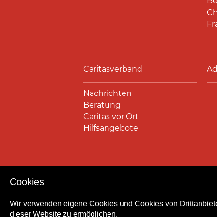
Be
Ch
Fr
Caritasverband
Ad
Nachrichten
Beratung
Caritas vor Ort
Hilfsangebote
Impressum
Datenschutz
Kont
Cookies
Wir verwenden eigene Cookies und Cookies von Drittanbiete
dieser Website zu ermöglichen.