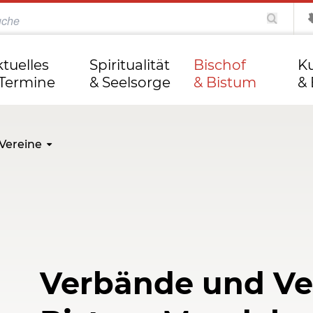
katholisch.de
kathweb.de
Tag des Herrn
ktuelles
Spiritualität
Bischof
Ku
 Termine
& Seelsorge
& Bistum
& 
Vereine
Verbände und Ve