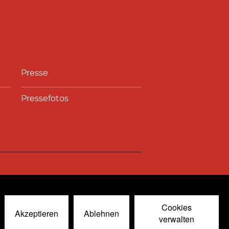
Presse
Pressefotos
nal
© 2026
Cookies
Akzeptieren
Ablehnen
verwalten