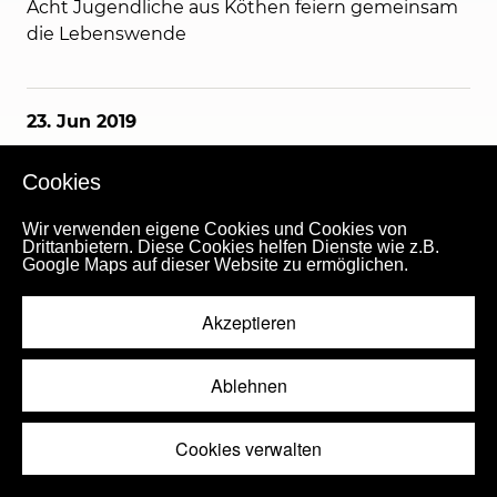
Acht Jugendliche aus Köthen feiern gemeinsam
die Lebenswende
23. Jun
2019
Ein Risiko, das sich lohnt: Die Wahrheit sagen
Cookies
25. Frauenwallfahrt des Bistums Magdeburg im
Kloster Helfta
Wir verwenden eigene Cookies und Cookies von
Drittanbietern. Diese Cookies helfen Dienste wie z.B.
Google Maps auf dieser Website zu ermöglichen.
20. Jun
2019
Akzeptieren
Appell an die Hoffnung und das Vertrauen
Zentrale Fronleichnamsfeier aller Gläubigen in
Ablehnen
Magdeburg
Cookies verwalten
Wir bleiben dran!
Fachkommission „Gerechtigkeit, Frieden,