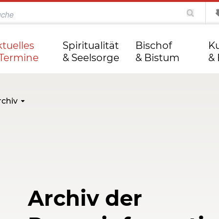
katholisch.de
kathweb.de
Tag des Herrn
ktuelles
Spiritualität
Bischof
Ku
 Termine
& Seelsorge
& Bistum
& 
rchiv
Archiv der