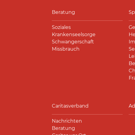
Beratung
Sp
Soziales
Ge
Krankenseelsorge
He
Schwangerschaft
Im
Missbrauch
Se
Le
Be
Ch
Fr
Caritasverband
Ad
Nachrichten
Beratung