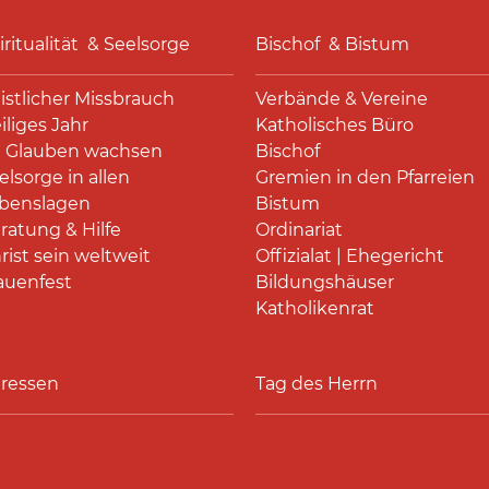
iritualität & Seelsorge
Bischof & Bistum
istlicher Missbrauch
Verbände & Vereine
iliges Jahr
Katholisches Büro
 Glauben wachsen
Bischof
elsorge in allen
Gremien in den Pfarreien
benslagen
Bistum
ratung & Hilfe
Ordinariat
rist sein weltweit
Offizialat | Ehegericht
auenfest
Bildungshäuser
Katholikenrat
ressen
Tag des Herrn