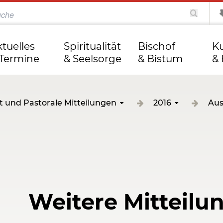
katholisch.de
kathweb.de
Tag des Herrn
ktuelles
Spiritualität
Bischof
Ku
 Termine
& Seelsorge
& Bistum
& 
t und Pastorale Mitteilungen
2016
Aus
Weitere Mitteilu