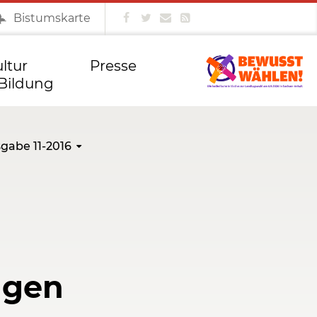
Bistumskarte
Bischofskonferenz
kfd Magdeburg
Vivat!
ltur
Presse
Bildung
gabe 11-2016
ngen