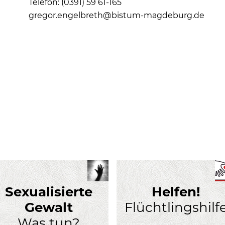
Telefon: (0391) 59 61-165
gregor.engelbreth@bistum-magdeburg.de
Sexualisierte
Helfen!
Gewalt
Flüchtlingshilf
Was tun?