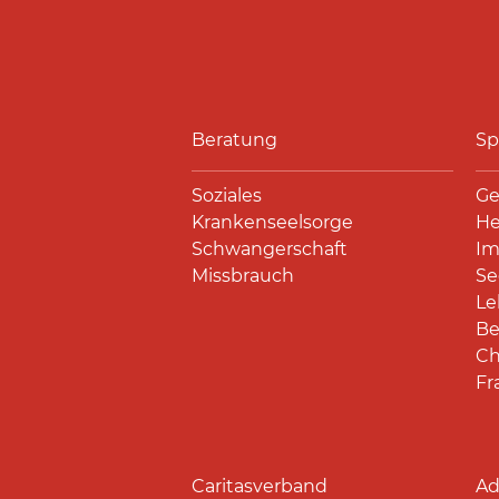
Beratung
Sp
Soziales
Ge
Krankenseelsorge
He
Schwangerschaft
Im
Missbrauch
Se
Le
Be
Ch
Fr
Caritasverband
Ad