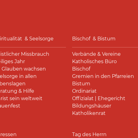
iritualität & Seelsorge
Bischof & Bistum
istlicher Missbrauch
Verbände & Vereine
iliges Jahr
Katholisches Büro
 Glauben wachsen
Bischof
elsorge in allen
Gremien in den Pfarreien
benslagen
Bistum
ratung & Hilfe
Ordinariat
rist sein weltweit
Offizialat | Ehegericht
auenfest
Bildungshäuser
Katholikenrat
ressen
Tag des Herrn