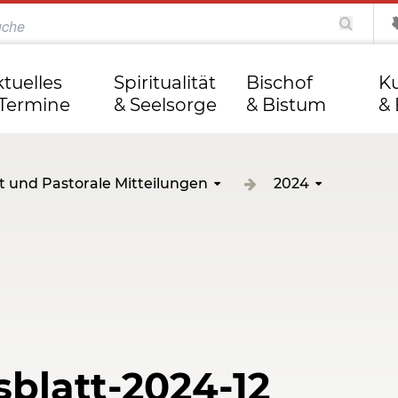
katholisch.de
kathweb.de
Tag des Herrn
ktuelles
Spiritualität
Bischof
Ku
 Termine
& Seelsorge
& Bistum
& 
t und Pastorale Mitteilungen
2024
blatt-2024-12