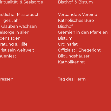
iritualität & Seelsorge
Bischof & Bistum
istlicher Missbrauch
Verbände & Vereine
iliges Jahr
Katholisches Büro
 Glauben wachsen
Bischof
elsorge in allen
Gremien in den Pfarreien
benslagen
Bistum
ratung & Hilfe
Ordinariat
rist sein weltweit
Offizialat | Ehegericht
auenfest
Bildungshäuser
Katholikenrat
ressen
Tag des Herrn