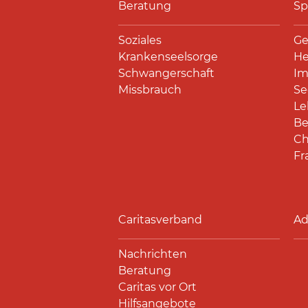
Beratung
Sp
Soziales
Ge
Krankenseelsorge
He
Schwangerschaft
Im
Missbrauch
Se
Le
Be
Ch
Fr
Caritasverband
Ad
Nachrichten
Beratung
Caritas vor Ort
Hilfsangebote