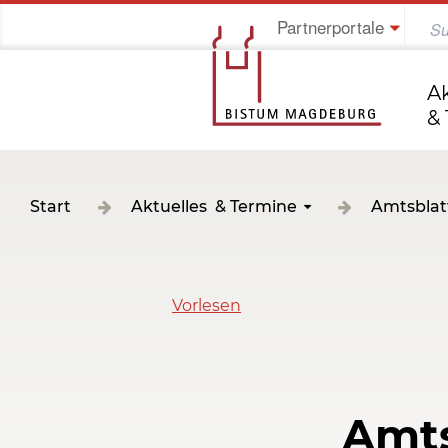
Partnerportale
Jung im Bistum
A
&
Start
Aktuelles & Termine
Amtsblat
Vorlesen
Amts