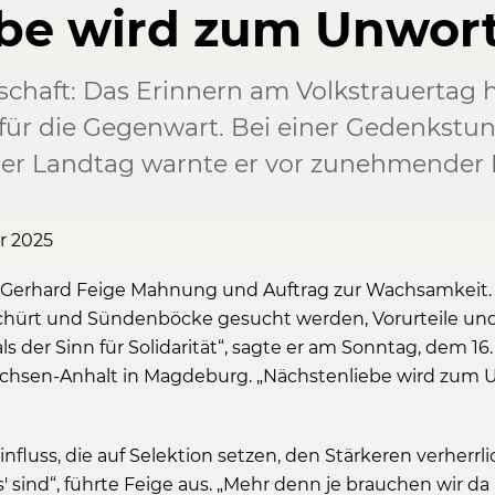
ebe wird zum Unwor
chaft: Das Erinnern am Volkstrauertag h
 für die Gegenwart. Bei einer Gedenkst
ger Landtag warnte er vor zunehmender 
r 2025
hof Gerhard Feige Mahnung und Auftrag zur Wachsamkeit.
schürt und Sündenböcke gesucht werden, Vorurteile 
s der Sinn für Solidarität“, sagte er am Sonntag, dem 16
hsen-Anhalt in Magdeburg. „Nächstenliebe wird zum U
fluss, die auf Selektion setzen, den Stärkeren verherrl
os' sind“, führte Feige aus. „Mehr denn je brauchen wir 