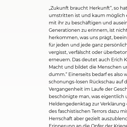
„Zukunft braucht Herkunft“, so ha
umstritten ist und kaum möglich er
mit ihr zu beschäftigen und ausei
Generationen zu erinnern, ist ni
herkommen, was uns prägt, beeinfl
für jeden und jede ganz persönlic
vergisst, verfälscht oder überbeto
erneuern. Das deutet auch Erich K
Macht und bildet die Menschen um.
dumm.“ Einerseits bedarf es also 
schonungs-losen Rückschau auf das,
Vergangenheit im Laufe der Geschi
beschönigte man, was eigentlich u
Heldengedenktag zur Verklärung d
des faschistischen Terrors dazu m
Herrschaft aber gezielt auszubl
Erinnerung an die Opfer der Krie