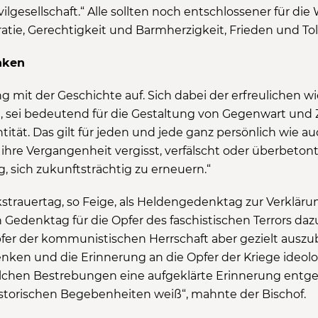
gesellschaft.“ Alle sollten noch entschlossener für di
atie, Gerechtigkeit und Barmherzigkeit, Frieden und Tol
nken
ung mit der Geschichte auf. Sich dabei der erfreulichen
n, sei bedeutend für die Gestaltung von Gegenwart und 
tität. Das gilt für jeden und jede ganz persönlich wie 
e ihre Vergangenheit vergisst, verfälscht oder überbetont
g, sich zukunftsträchtig zu erneuern.“
lkstrauertag, so Feige, als Heldengedenktag zur Verklär
Gedenktag für die Opfer des faschistischen Terrors daz
fer der kommunistischen Herrschaft aber gezielt ausz
en und die Erinnerung an die Opfer der Kriege ideolog
lchen Bestrebungen eine aufgeklärte Erinnerung entge
storischen Begebenheiten weiß“, mahnte der Bischof.