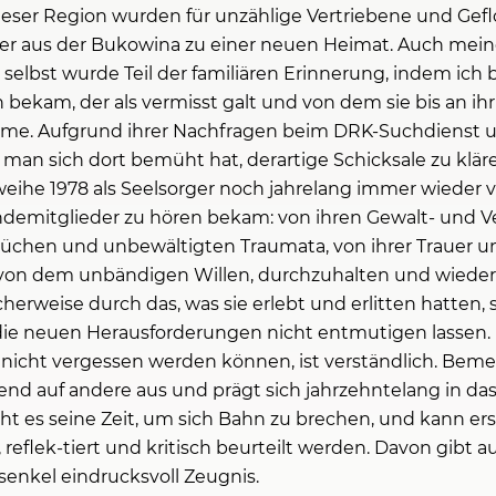
ieser Region wurden für unzählige Vertriebene und Ge
 aus der Bukowina zu einer neuen Heimat. Auch meine 
 selbst wurde Teil der familiären Erinnerung, indem ic
 bekam, der als vermisst galt und von dem sie bis an ih
me. Aufgrund ihrer Nachfragen beim DRK-Suchdienst un
 man sich dort bemüht hat, derartige Schicksale zu klär
rweihe 1978 als Seelsorger noch jahrelang immer wieder
demitglieder zu hören bekam: von ihren Gewalt- und V
üchen und unbewältigten Traumata, von ihrer Trauer 
 von dem unbändigen Willen, durchzuhalten und wieder
erweise durch das, was sie erlebt und erlitten hatten, 
ie neuen Herausforderungen nicht entmutigen lassen. 
nicht vergessen werden können, ist verständlich. Beme
nd auf andere aus und prägt sich jahrzehntelang in das 
cht es seine Zeit, um sich Bahn zu brechen, und kann er
reflek-tiert und kritisch beurteilt werden. Davon gibt au
enkel eindrucksvoll Zeugnis.