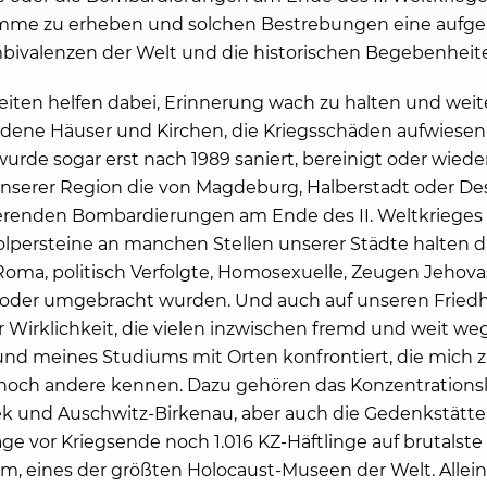
Stimme zu erheben und solchen Bestrebungen eine aufge
bivalenzen der Welt und die historischen Begebenheit
iten helfen dabei, Erinnerung wach zu halten und weit
iedene Häuser und Kirchen, die Kriegsschäden aufwiese
urde sogar erst nach 1989 saniert, bereinigt oder wied
unserer Region die von Magdeburg, Halberstadt oder De
eerenden Bombardierungen am Ende des II. Weltkrieges
olpersteine an manchen Stellen unserer Städte halten 
Roma, politisch Verfolgte, Homosexuelle, Zeugen Jehova
n oder umgebracht wurden. Und auch auf unseren Friedh
 Wirklichkeit, die vielen inzwischen fremd und weit weg
nd meines Studiums mit Orten konfrontiert, die mich z
h noch andere kennen. Dazu gehören das Konzentration
k und Auschwitz-Birkenau, aber auch die Gedenkstätte
ge vor Kriegsende noch 1.016 KZ-Häftlinge auf brutalst
, eines der größten Holocaust-Museen der Welt. Allein h