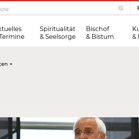
katholisch.de
kathweb.de
Tag des Herrn
ktuelles
Spiritualität
Bischof
Ku
 Termine
& Seelsorge
& Bistum
& 
ten