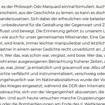
t es der Philosoph Odo Marquard einmal formuliert. Auc
scheint, aus der Geschichte zu lernen, so kann es doch 
nanderzusetzen. Sich dabei der erfreulichen wie belast
cht unbedeutend für die Gestaltung der Gegenwart und Z
usst und bewegt. Die Erinnerung gehört zu unserem Lebe
h wie auch für unser gemeinsames Miteinander. Eine Ges
nt, wird krank, immer leichter manipulierbar und letztlic
ästner in einem seiner Gedichte recht unverblümt an: „
 Wer das, was schön war, vergisst, wird böse. Wer das, 
wohl einer ausgewogenen Betrachtung früherer Zeiten, 
 was „böse“, ja entsetzlich und grauenvoll war. Allzu o
chte verfälscht und instrumentalisiert, verschwieg oder
ngeheuerlich war. Im Nationalsozialismus wurde der Vol
es Krieges eingesetzt, während die DDR den Internatio
issbrauchte, sich von der Vergangenheit abzusetzen, d
enden. Und auch heute versuchen manche Gruppierunge
ge oder die Bombardierungen am Ende des II. Weltkriege