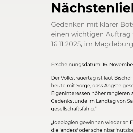
Nächstenli
Gedenken mit klarer Bots
einen wichtigen Auftrag
16.11.2025, im Magdebur
Erscheinungsdatum: 16. Novembe
Der Volkstrauertag ist laut Bisc
heute mit Sorge, dass Ängste ge
Eigeninteressen höher rangieren al
Gedenkstunde im Landtag von Sac
gesellschaftsfähig.“
„Ideologien gewinnen wieder an Ein
die 'anders' oder scheinbar 'nutzl