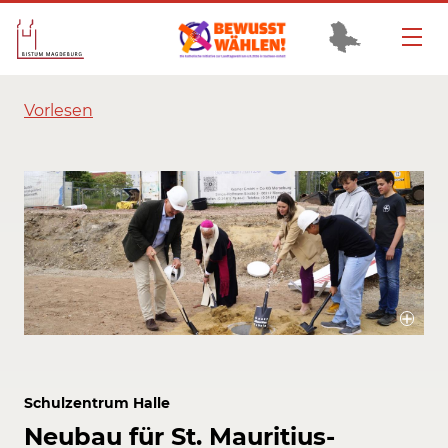
Vorlesen
Selbst Bischof Gerhard Feige (2.v.l.) schwang den Spaten zur
Grundsteinlegung der St. Mauritius Sekundarschule.
Bildrechte / Quelle: Edith-Stein-Schulstiftung des Bistums Magdeburg
Schulzentrum Halle
Neubau für St. Mauritius-