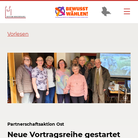
Vorlesen
Rasa Hinz (2.v.l.) leitet die Partnerschafsaktion Ost des Bistums
Magdeburg. Bischof em. Leo Nowak (4.v.r.) hat das Hilfswerk gegründet.
Bildrechte / Quelle: Partnerschaftsaktion Ost/Bistum Magdeburg
Partnerschaftsaktion Ost
Neue Vortragsreihe gestartet