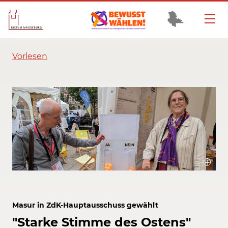
Vorlesen
Regina Masur und Dagobert Glanz beim Katholikentag 2024 in Erfurt
Bildrechte / Quelle: Bistum Magdeburg
Masur in ZdK-Hauptausschuss gewählt
"Starke Stimme des Ostens"