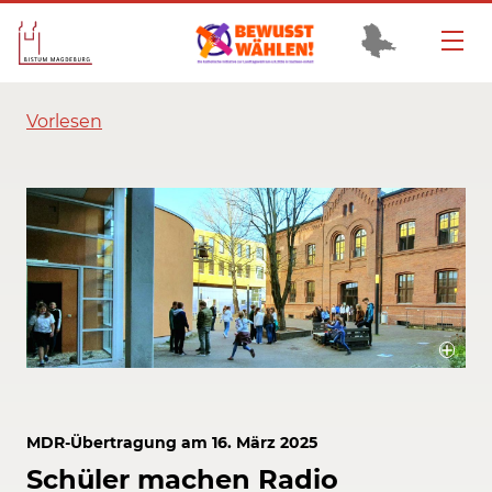
Vorlesen
Am Liboriusgymnasium in Dessau-Roßlau haben sich die Kinder lange
auf den Schulgottesdienst vorbereitet.
Bildrechte / Quelle: Bistum Magdeburg
MDR-Übertragung am 16. März 2025
Schüler machen Radio