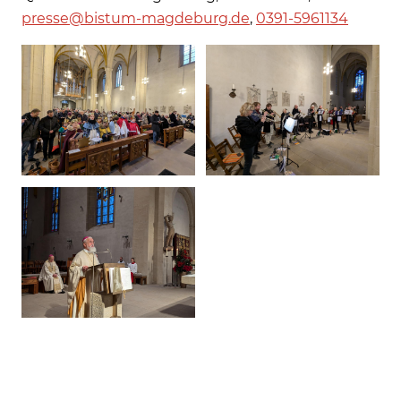
presse@bistum-magdeburg.de
,
0391-5961134