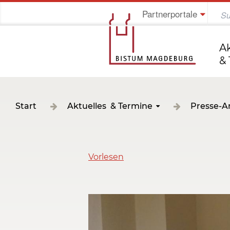
Partnerportale
Jung im Bistum
A
&
Start
Aktuelles & Termine
Presse-A
Vorlesen