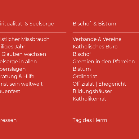
iritualität & Seelsorge
Bischof & Bistum
istlicher Missbrauch
Verbände & Vereine
iliges Jahr
Katholisches Büro
 Glauben wachsen
Bischof
elsorge in allen
Gremien in den Pfarreien
benslagen
Bistum
ratung & Hilfe
Ordinariat
rist sein weltweit
Offizialat | Ehegericht
auenfest
Bildungshäuser
Katholikenrat
ressen
Tag des Herrn