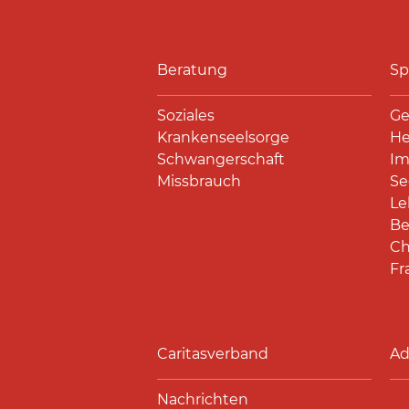
Beratung
Sp
Soziales
Ge
Krankenseelsorge
He
Schwangerschaft
Im
Missbrauch
Se
Le
Be
Ch
Fr
Caritasverband
Ad
Nachrichten