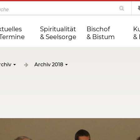
katholisch.de
kathweb.de
Tag des Herrn
ktuelles
Spiritualität
Bischof
Ku
 Termine
& Seelsorge
& Bistum
& 
rchiv
Archiv 2018