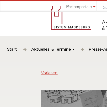
Partnerportale
Jung im Bistum
A
&
Start
Aktuelles & Termine
Presse-A
Vorlesen