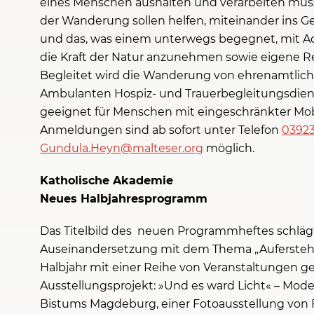
eines Menschen aushalten und verarbeiten müs
der Wanderung sollen helfen, miteinander ins 
und das, was einem unterwegs begegnet, mit
die Kraft der Natur anzunehmen sowie eigene R
Begleitet wird die Wanderung von ehrenamtlich
Ambulanten Hospiz- und Trauerbegleitungsdienst
geeignet für Menschen mit eingeschränkter Mobil
Anmeldungen sind ab sofort unter Telefon
03923
Gundula.Heyn@malteser.org
möglich.
Katholische Akademie
Neues Halbjahresprogramm
Das Titelbild des neuen Programmheftes schläg
Auseinandersetzung mit dem Thema „Auferstehun
Halbjahr mit einer Reihe von Veranstaltungen 
Ausstellungsprojekt: »Und es ward Licht« – Mode
Bistums Magdeburg, einer Fotoausstellung von 