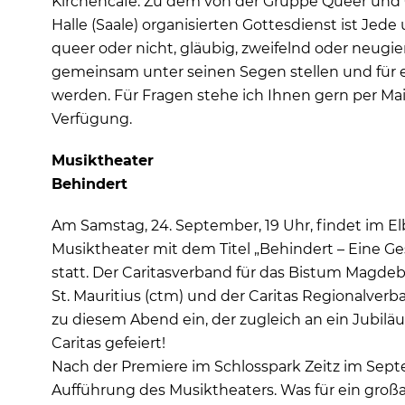
Kirchencafé. Zu dem von der Gruppe Queer und 
Halle (Saale) organisierten Gottesdienst ist Jede
queer oder nicht, gläubig, zweifelnd oder neugier
gemeinsam unter seinen Segen stellen und für ei
werden. Für Fragen stehe ich Ihnen gern per Ma
Verfügung.
Musiktheater
Behindert
Am Samstag, 24. September, 19 Uhr, findet im 
Musiktheater mit dem Titel „Behindert – Eine 
statt. Der Caritasverband für das Bistum Magdebu
St. Mauritius (ctm) und der Caritas Regionalv
zu diesem Abend ein, der zugleich an ein Jubilä
Caritas gefeiert!
Nach der Premiere im Schlosspark Zeitz im Septe
Aufführung des Musiktheaters. Was für ein groß