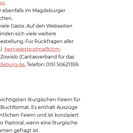
eo
.
r ebenfalls im Magdeburger
chen.
viele Gäste. Auf den Webseiten
inden sich viele weitere
stellung. Für Rückfragen aller
m)
bernadette.olma@ctm-
 Zowislo (Caritasverband für das
gdeburg.de
, Telefon: 0151 50621359.
wichtigsten liturgischen Feiern für
n Buchformat. Es enthält Auszüge
lichen Feiern und ist konzipiert
 Pastoral, wenn eine liturgische
men gefragt ist.