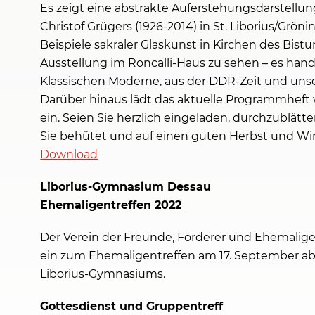
Es zeigt eine abstrakte Auferstehungsdarstellu
Christof Grügers (1926-2014) in St. Liborius/Grö
Beispiele sakraler Glaskunst in Kirchen des Bis
Ausstellung im Roncalli-Haus zu sehen – es han
Klassischen Moderne, aus der DDR-Zeit und uns
Darüber hinaus lädt das aktuelle Programmheft
ein. Seien Sie herzlich eingeladen, durchzublä
Sie behütet und auf einen guten Herbst und W
Download
Liborius-Gymnasium Dessau
Ehemaligentreffen 2022
Der Verein der Freunde, Förderer und Ehemalig
ein zum Ehemaligentreffen am 17. September ab
Liborius-Gymnasiums.
Gottesdienst und Gruppentreff