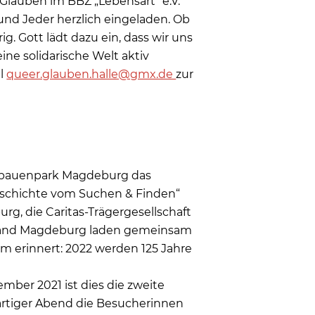
Glauben im BBZ „Lebensart“ e.V.
 und Jeder herzlich eingeladen. Ob
ig. Gott lädt dazu ein, dass wir uns
ne solidarische Welt aktiv
il
queer.glauben.halle@gmx.de
zur
Elbauenpark Magdeburg das
Geschichte vom Suchen & Finden“
rg, die Caritas-Trägergesellschaft
erband Magdeburg laden gemeinsam
um erinnert: 2022 werden 125 Jahre
mber 2021 ist dies die zweite
artiger Abend die Besucherinnen