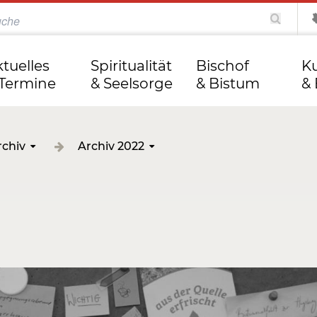
katholisch.de
kathweb.de
Tag des Herrn
ktuelles
Spiritualität
Bischof
Ku
 Termine
& Seelsorge
& Bistum
& 
rchiv
Archiv 2022