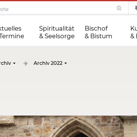
katholisch.de
kathweb.de
Tag des Herrn
ktuelles
Spiritualität
Bischof
Ku
 Termine
& Seelsorge
& Bistum
& 
rchiv
Archiv 2022