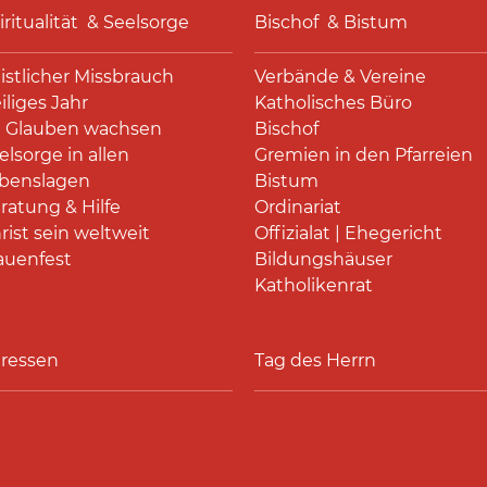
iritualität & Seelsorge
Bischof & Bistum
istlicher Missbrauch
Verbände & Vereine
iliges Jahr
Katholisches Büro
 Glauben wachsen
Bischof
elsorge in allen
Gremien in den Pfarreien
benslagen
Bistum
ratung & Hilfe
Ordinariat
rist sein weltweit
Offizialat | Ehegericht
auenfest
Bildungshäuser
Katholikenrat
ressen
Tag des Herrn