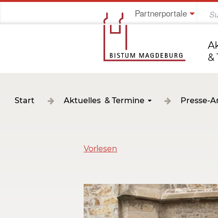
Partnerportale
Jung im Bistum
A
&
Start
Aktuelles & Termine
Presse-A
Vorlesen