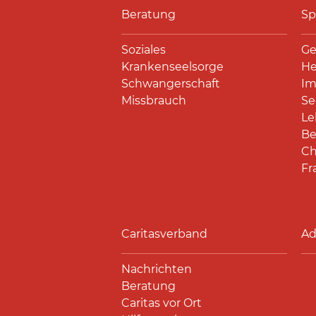
Beratung
Sp
Soziales
Ge
Krankenseelsorge
He
Schwangerschaft
Im
Missbrauch
Se
Le
Be
Ch
Fr
Caritasverband
Ad
Nachrichten
Beratung
Caritas vor Ort