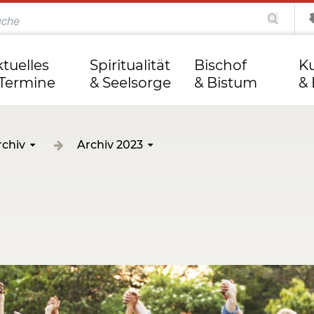
katholisch.de
kathweb.de
Tag des Herrn
ktuelles
Spiritualität
Bischof
Ku
 Termine
& Seelsorge
& Bistum
& 
rchiv
Archiv 2023