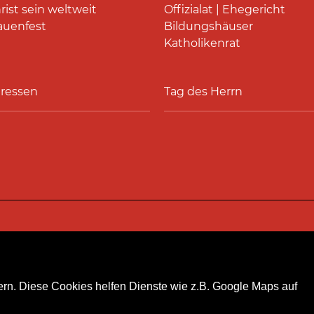
rist sein weltweit
Offizialat | Ehegericht
auenfest
Bildungshäuser
Katholikenrat
ressen
Tag des Herrn
akt
Personensuche
Pressestelle
Hinweismeldeka
rn. Diese Cookies helfen Dienste wie z.B. Google Maps auf