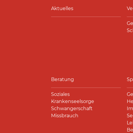
Aktuelles
Ve
Ge
Sc
Beratung
Sp
Soziales
Ge
Krankenseelsorge
He
Schwangerschaft
Im
Missbrauch
Se
Le
Be