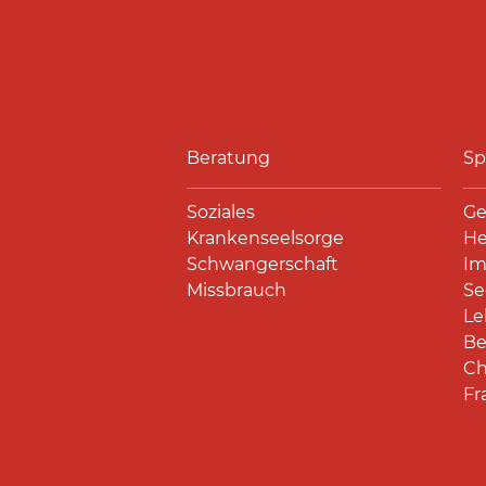
Beratung
Sp
Soziales
Ge
Krankenseelsorge
He
Schwangerschaft
Im
Missbrauch
Se
Le
Be
Ch
Fr