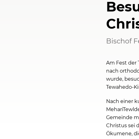
Besu
Chri
Bischof F
Am Fest der 
nach orthodo
wurde, besuc
Tewahedo-Ki
Nach einer k
MehariTewlde
Gemeinde mit
Christus sei
Ökumene, die