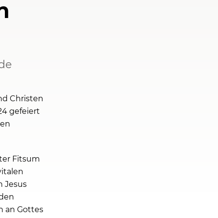
n
nde
nd Christen
4 gefeiert
xen
ter Fitsum
italen
n Jesus
nden
n an Gottes