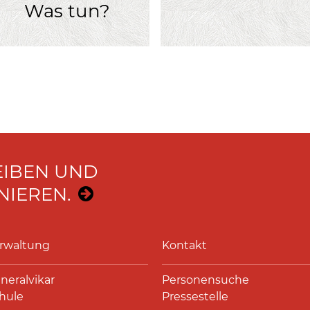
Was tun?
EIBEN UND
IEREN.
rwaltung
Kontakt
neralvikar
Personensuche
hule
Pressestelle