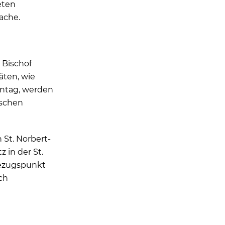
eten
ache.
 Bischof
äten, wie
ntag, werden
ischen
 St. Norbert-
 in der St.
Bezugspunkt
ch