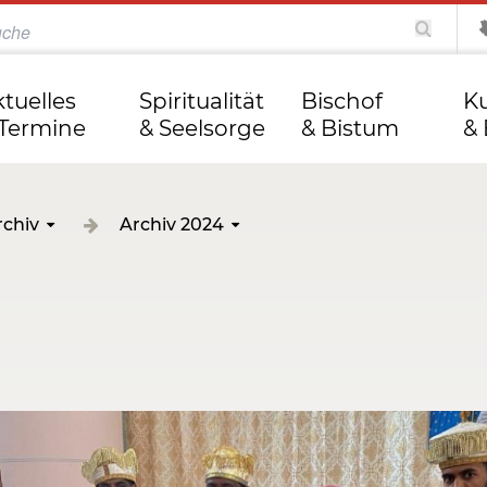
katholisch.de
kathweb.de
Tag des Herrn
ktuelles
Spiritualität
Bischof
Ku
 Termine
& Seelsorge
& Bistum
& 
rchiv
Archiv 2024