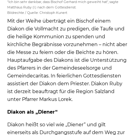
"Ich bin sehr dankbar, dass Bischof Gerhard mich geweiht hat", sagte
Matthäus Ruby (l.) nach dem Gottesdienst.
Bildrechte / Quelle: Christoph Kunert
Mit der Weihe überträgt ein Bischof einem
Diakon die Vollmacht zu predigen, die Taufe und
die heilige Kommunion zu spenden und
kirchliche Begräbnisse vorzunehmen – nicht aber
die Messe zu feiern oder die Beichte zu hören.
Hauptaufgabe des Diakons ist die Unterstützung
des Pfarrers in der Gemeindeseelsorge und
Gemeindecaritas. In feierlichen Gottesdiensten
assistiert der Diakon dem Priester. Diakon Ruby
ist derzeit beauftragt für die Region Salzland
unter Pfarrer Markus Lorek.
Diakon als „Diener“
Diakon heißt so viel wie „Diener“ und gilt
einerseits als Durchgangsstufe auf dem Weg zur