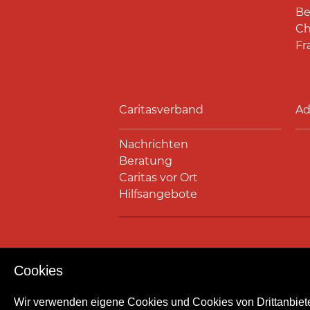
Be
Ch
Fr
Caritasverband
Ad
Nachrichten
Beratung
Caritas vor Ort
Hilfsangebote
Impressum
Datenschutz
Kont
Cookies
Wir verwenden eigene Cookies und Cookies von Drittanbiete