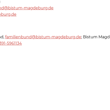
g
und@bistum-magdeburg.de
eburg.de
nd,
familienbund@bistum-magdeburg.de
; Bistum Magde
391-5961134