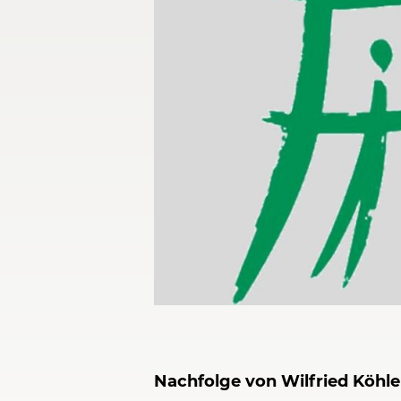
Thomas Keitzl ist der neue Vorsitzend
Bildrechte / Quelle: Familienbund/Die Carit
Nachfolge von Wilfried Köhle