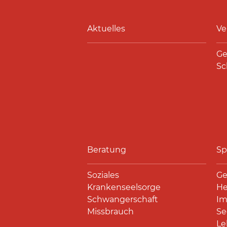
Aktuelles
Ve
Ge
Sc
Beratung
Sp
Soziales
Ge
Krankenseelsorge
He
Schwangerschaft
Im
Missbrauch
Se
Le