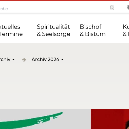
katholisch.de
kathweb.de
Tag des Herrn
ktuelles
Spiritualität
Bischof
Ku
 Termine
& Seelsorge
& Bistum
& 
rchiv
Archiv 2024