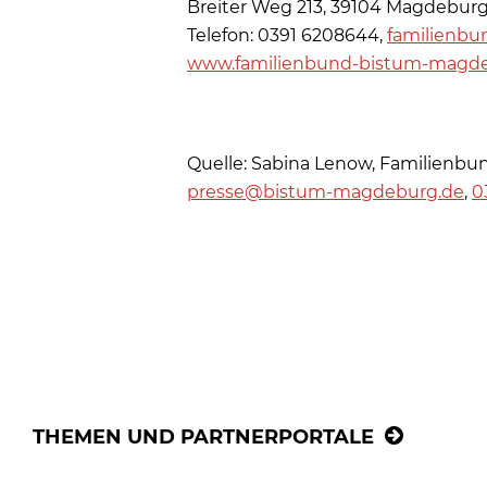
Breiter Weg 213, 39104 Magdebur
Telefon: 0391 6208644,
familienb
www.familienbund-bistum-magd
Quelle: Sabina Lenow, Familienbu
presse@bistum-magdeburg.de
,
0
THEMEN UND PARTNERPORTALE