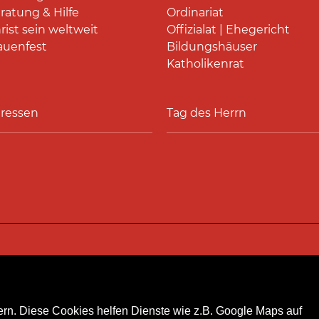
ratung & Hilfe
Ordinariat
rist sein weltweit
Offizialat | Ehegericht
auenfest
Bildungshäuser
Katholikenrat
ressen
Tag des Herrn
akt
Personensuche
Pressestelle
Hinweismeldeka
rn. Diese Cookies helfen Dienste wie z.B. Google Maps auf