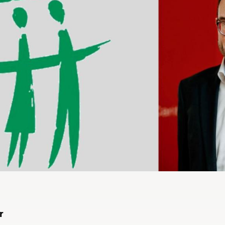
e des Familienbundes
as im Bistum Magdeburg
r