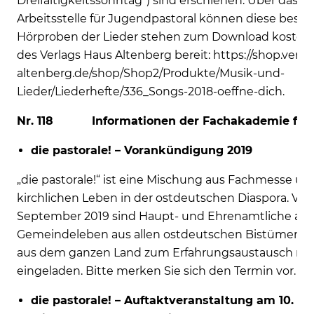
Dreifaltigkeitssonntag") sind erschienen. Über das Se
Arbeitsstelle für Jugendpastoral können diese bestel
Hörproben der Lieder stehen zum Download kostenfr
des Verlags Haus Altenberg bereit: https://shop.verla
altenberg.de/shop/Shop2/Produkte/Musik-und-
Lieder/Liederhefte/336_Songs-2018-oeffne-dich.
Nr. 118 Informationen der Fachakademie für 
die pastorale! – Vorankündigung 2019
„die pastorale!“ ist eine Mischung aus Fachmesse u
kirchlichen Leben in der ostdeutschen Diaspora. Vom 1
September 2019 sind Haupt- und Ehrenamtliche aus P
Gemeindeleben aus allen ostdeutschen Bistümern so
aus dem ganzen Land zum Erfahrungsaustausch n
eingeladen. Bitte merken Sie sich den Termin vor.
die pastorale! – Auftaktveranstaltung am 10. 