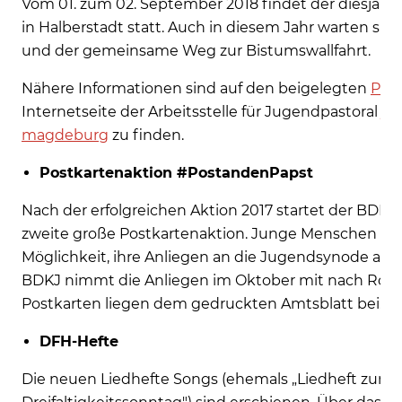
Vom 01. zum 02. September 2018 findet der diesjähr
in Halberstadt statt. Auch in diesem Jahr warten s
und der gemeinsame Weg zur Bistumswallfahrt.
Nähere Informationen sind auf den beigelegten
Pla
Internetseite der Arbeitsstelle für Jugendpastoral
ju
magdeburg
zu finden.
Postkartenaktion #PostandenPapst
Nach der erfolgreichen Aktion 2017 startet der BDK
zweite große Postkartenaktion. Junge Menschen erh
Möglichkeit, ihre Anliegen an die Jugendsynode auf
BDKJ nimmt die Anliegen im Oktober mit nach Rom. 
Postkarten liegen dem gedruckten Amtsblatt bei.
DFH-Hefte
Die neuen Liedhefte Songs (ehemals „Liedheft zum