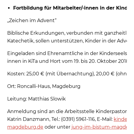
Fortbildung für Mitarbeiter/-innen in der Kinde
„Zeichen im Advent“
Biblische Erkundungen, verbunden mit ganzheitlich 
Katechetik, sollen unterstützen, Kinder in der Advent
Eingeladen sind Ehrenamtliche in der Kinderseelsorg
innen in KiTa und Hort vom 19. bis 20. Oktober 2018.
Kosten: 25,00 € (mit Übernachtung), 20,00 € (ohne
Ort: Roncalli-Haus, Magdeburg
Leitung: Matthias Slowik
Anmeldung sind an die Arbeitsstelle Kinderpastoral z
Katrin Danzmann, Tel.: (0391) 5961-116, E-Mail:
kinderp
magdeburg.de
oder unter
jung-im-bistum-magdeb