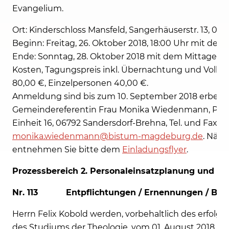
Evangelium.
Ort: Kinderschloss Mansfeld, Sangerhäuserstr. 13, 06
Beginn: Freitag, 26. Oktober 2018, 18:00 Uhr mit d
Ende: Sonntag, 28. Oktober 2018 mit dem Mittagess
Kosten, Tagungspreis inkl. Übernachtung und Vollpen
80,00 €, Einzelpersonen 40,00 €.
Anmeldung sind bis zum 10. September 2018 erbeten
Gemeindereferentin Frau Monika Wiedenmann, Plat
Einheit 16, 06792 Sandersdorf-Brehna, Tel. und Fax: (0
monika.wiedenmann@bistum-magdeburg.de
. Nähe
entnehmen Sie bitte dem
Einladungsflyer
.
Prozessbereich 2. Personaleinsatzplanung und P
Nr. 113 Entpflichtungen / Ernennungen / Bea
Herrn Felix Kobold werden, vorbehaltlich des erfolg
des Studiums der Theologie, vom 01. August 2018 bis 