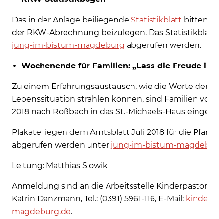
Das in der Anlage beiliegende
Statistikblatt
bitten wi
der RKW-Abrechnung beizulegen. Das Statistikblatt
jung-im-bistum-magdeburg
abgerufen werden.
Wochenende für Familien: „Lass die Freude in d
Zu einem Erfahrungsaustausch, wie die Worte der Be
Lebenssituation strahlen können, sind Familien vom 
2018 nach Roßbach in das St.-Michaels-Haus eingela
Plakate liegen dem Amtsblatt Juli 2018 für die Pfarr
abgerufen werden unter
jung-im-bistum-magdebu
Leitung: Matthias Slowik
Anmeldung sind an die Arbeitsstelle Kinderpastoral z
Katrin Danzmann, Tel.: (0391) 5961-116, E-Mail:
kinderp
magdeburg.de
.