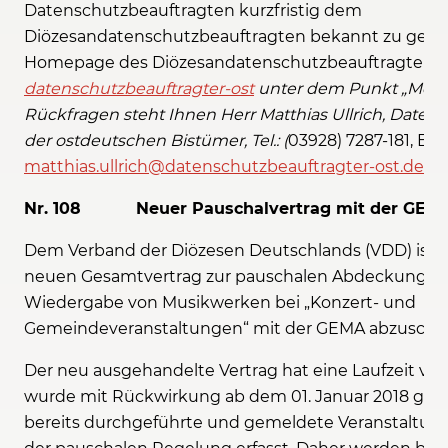
Datenschutzbeauftragten kurzfristig dem
Diözesandatenschutzbeauftragten bekannt zu geben.
Homepage des Diözesandatenschutzbeauftragten
datenschutzbeauftragter-ost
unter dem Punkt „Meldu
Rückfragen steht Ihnen Herr Matthias Ullrich, Daten
der ostdeutschen Bistümer, Tel.: (
03928) 7287-181, E-Ma
matthias.ullrich@datenschutzbeauftragter-ost.de
, z
Nr. 108 Neuer Pauschalvertrag mit der GEM
Dem Verband der Diözesen Deutschlands (VDD) ist 
neuen Gesamtvertrag zur pauschalen Abdeckung der
Wiedergabe von Musikwerken bei „Konzert- und
Gemeindeveranstaltungen“ mit der GEMA abzuschli
Der neu ausgehandelte Vertrag hat eine Laufzeit von
wurde mit Rückwirkung ab dem 01. Januar 2018 gesc
bereits durchgeführte und gemeldete Veranstaltung