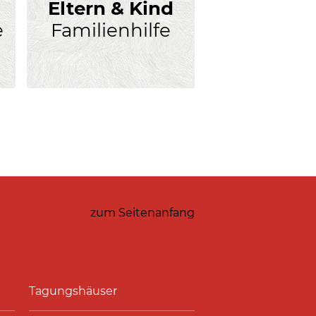
Eltern & Kind
e
Familienhilfe
zum Seitenanfang
Tagungshäuser