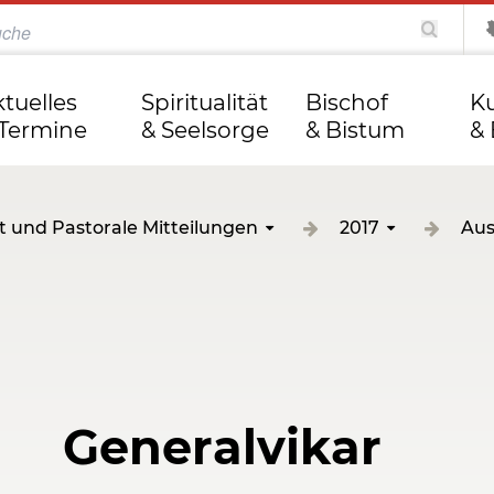
katholisch.de
kathweb.de
Tag des Herrn
ktuelles
Spiritualität
Bischof
Ku
 Termine
& Seelsorge
& Bistum
& 
t und Pastorale Mitteilungen
2017
Aus
Generalvikar