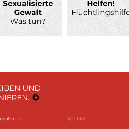
Sexualisierte
Helfen!
Gewalt
Flüchtlingshilf
Was tun?
EIBEN UND
IEREN.
rwaltung
Kontakt