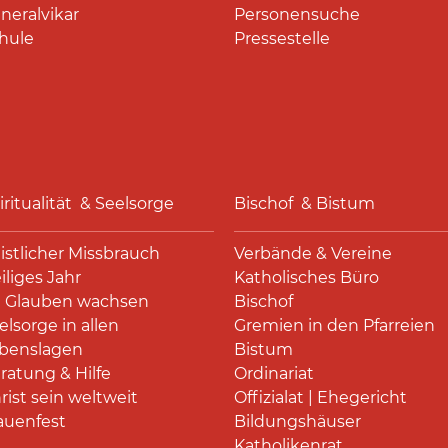
neralvikar
Personensuche
hule
Pressestelle
iritualität & Seelsorge
Bischof & Bistum
istlicher Missbrauch
Verbände & Vereine
iliges Jahr
Katholisches Büro
 Glauben wachsen
Bischof
elsorge in allen
Gremien in den Pfarreien
benslagen
Bistum
ratung & Hilfe
Ordinariat
rist sein weltweit
Offizialat | Ehegericht
auenfest
Bildungshäuser
Katholikenrat