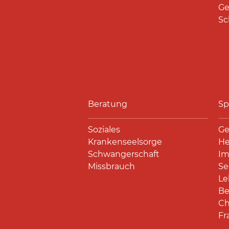
Ge
Sc
Beratung
Sp
Soziales
Ge
Krankenseelsorge
He
Schwangerschaft
Im
Missbrauch
Se
Le
Be
Ch
Fr