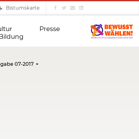
Bistumskarte
Bischofskonferenz
kfd Magdeburg
Vivat!
ltur
Presse
Bildung
gabe 07-2017