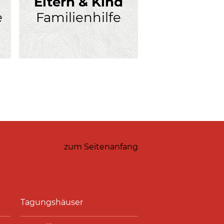
Eltern & Kind
e
Familienhilfe
zum Seitenanfang
Tagungshäuser