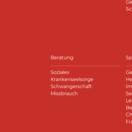
Ge
Sc
Beratung
Sp
Soziales
Ge
Krankenseelsorge
He
Schwangerschaft
Im
Missbrauch
Se
Le
Be
Ch
Fr