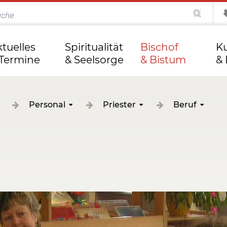
katholisch.de
kathweb.de
Tag des Herrn
ktuelles
Spiritualität
Bischof
Ku
 Termine
& Seelsorge
& Bistum
& 
Personal
Priester
Beruf