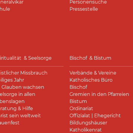
neralvikar
Personensuche
hule
Pressestelle
iritualität & Seelsorge
Bischof & Bistum
istlicher Missbrauch
Verbände & Vereine
iliges Jahr
Katholisches Büro
 Glauben wachsen
Bischof
elsorge in allen
Gremien in den Pfarreien
benslagen
Bistum
ratung & Hilfe
Ordinariat
rist sein weltweit
Offizialat | Ehegericht
auenfest
Bildungshäuser
Katholikenrat