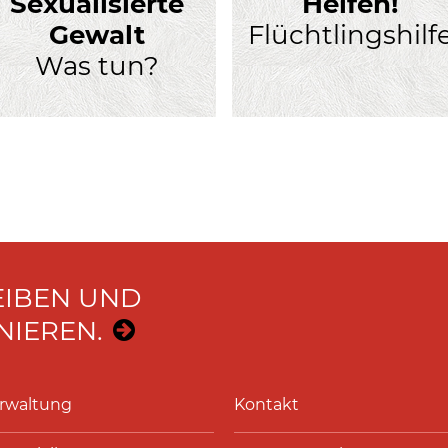
Sexualisierte
Helfen!
Gewalt
Flüchtlingshilf
Was tun?
EIBEN UND
IEREN.
rwaltung
Kontakt