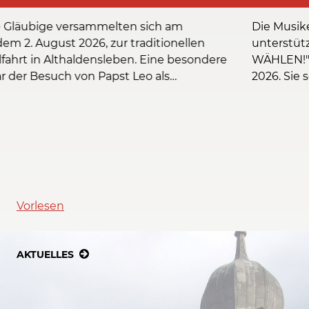
Die Musikerinnen und Musiker von Norbeat
unterstützen die katholische Initiative "BEWUSST
WÄHLEN!" zur Landtagswahl am 6. September
2026. Sie setzen sich ein für die Würde jedes
Menschen, für Nächstenliebe, für Frieden und für
eine demokratische Gesellschaft, die willkommen
heißt.
Vorlesen
AKTUELLES