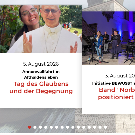
5. August 2026
Annenwallfahrt in
3. August 2
Althaldensleben
Tag des Glaubens
Initiative BEWUSST
Band "Norb
und der Begegnung
positioniert