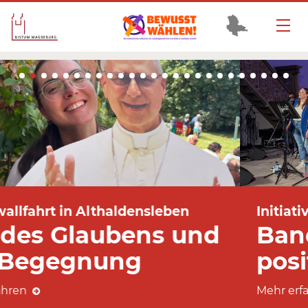
Initiative BEWUSST WÄHLEN!
Band "Norbeat"
positioniert sich
Mehr erfahren